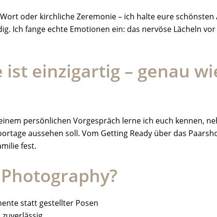
ort oder kirchliche Zeremonie – ich halte eure schönsten A
dig. Ich fange echte Emotionen ein: das nervöse Lächeln vo
 ist einzigartig – genau wi
. In einem persönlichen Vorgespräch lerne ich euch kennen
rtage aussehen soll. Vom Getting Ready über das Paarshooti
ilie fest.
Photography?
nte statt gestellter Posen
d zuverlässig