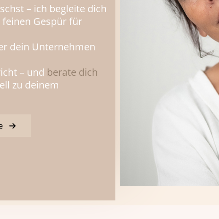
hst – ich begleite dich
 feinen Gespür für
oder dein Unternehmen
richt – und
berate dich
ell zu deinem
e