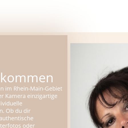
illkommen
fin im Rhein-Main-Gebiet
er Kamera einzigartige
viduelle
n. Ob du dir
 authentische
terfotos oder