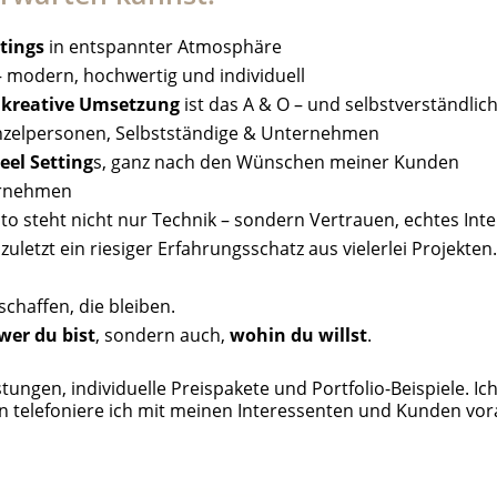
tings
in entspannter Atmosphäre
 modern, hochwertig und individuell
 kreative Umsetzung
ist das A & O – und selbstverständlic
nzelpersonen, Selbstständige & Unternehmen
eel Setting
s, ganz nach den Wünschen meiner Kunden
ernehmen
o steht nicht nur Technik – sondern Vertrauen, echtes Int
letzt ein riesiger Erfahrungsschatz aus vielerlei Projekten.
chaffen, die bleiben.
wer du bist
, sondern auch,
wohin du willst
.
tungen, individuelle Preispakete und Portfolio-Beispiele. Ic
n telefoniere ich mit meinen Interessenten und Kunden vora