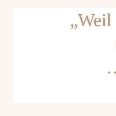
„Weil 
…