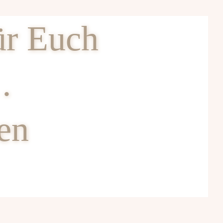
ür Euch
…
en